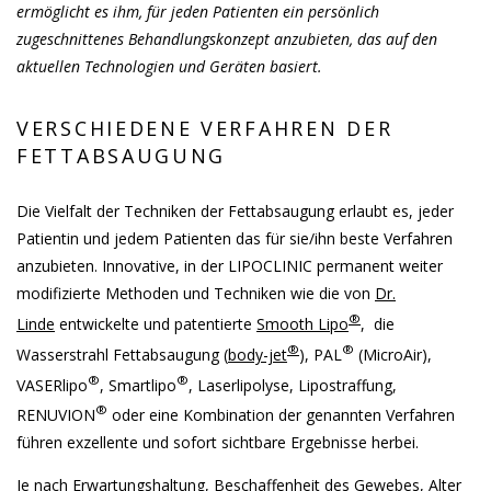
ermöglicht es ihm, für jeden Patienten ein persönlich
zugeschnittenes Behandlungskonzept anzubieten, das auf den
aktuellen Technologien und Geräten basiert.
VERSCHIEDENE VERFAHREN DER
FETTABSAUGUNG
Die Vielfalt der Techniken der Fettabsaugung erlaubt es, jeder
Patientin und jedem Patienten das für sie/ihn beste Verfahren
anzubieten. Innovative, in der LIPOCLINIC permanent weiter
modifizierte Methoden und Techniken wie die von
Dr.
®
Linde
entwickelte und patentierte
Smooth Lipo
, die
®
®
Wasserstrahl Fettabsaugung (
body-jet
), PAL
(MicroAir),
®
®
VASERlipo
, Smartlipo
, Laserlipolyse, Lipostraffung,
®
RENUVION
oder eine Kombination der genannten Verfahren
führen exzellente und sofort sichtbare Ergebnisse herbei.
Je nach Erwartungshaltung, Beschaffenheit des Gewebes, Alter