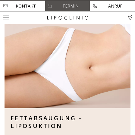
KONTAKT
KONTAKT
TERMIN
TERMIN
ANRUF
ANRUF
FETTABSAUGUNG –
LIPOSUKTION