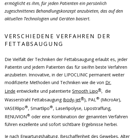
ermöglicht es ihm, für jeden Patienten ein persönlich
zugeschnittenes Behandlungskonzept anzubieten, das auf den
aktuellen Technologien und Geräten basiert.
VERSCHIEDENE VERFAHREN DER
FETTABSAUGUNG
Die Vielfalt der Techniken der Fettabsaugung erlaubt es, jeder
Patientin und jedem Patienten das für sie/ihn beste Verfahren
anzubieten. Innovative, in der LIPOCLINIC permanent weiter
modifizierte Methoden und Techniken wie die von
Dr.
®
Linde
entwickelte und patentierte
Smooth Lipo
, die
®
®
Wasserstrahl Fettabsaugung (
body-jet
), PAL
(MicroAir),
®
®
VASERlipo
, Smartlipo
, Laserlipolyse, Lipostraffung,
®
RENUVION
oder eine Kombination der genannten Verfahren
führen exzellente und sofort sichtbare Ergebnisse herbei.
Je nach Erwartungshaltung, Beschaffenheit des Gewebes, Alter