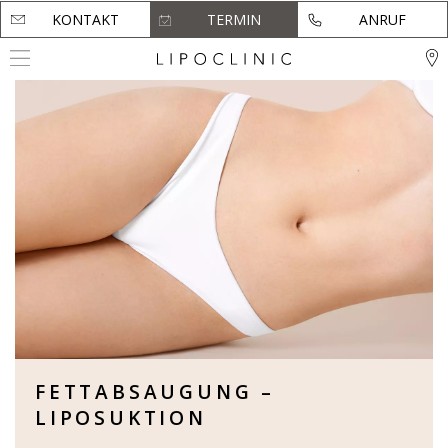
KONTAKT
KONTAKT
TERMIN
TERMIN
ANRUF
ANRUF
FETTABSAUGUNG –
LIPOSUKTION