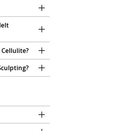
elt
Cellulite?
Sculpting?