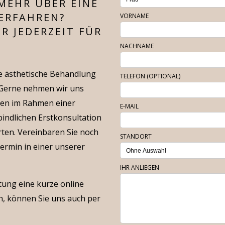
MEHR ÜBER EINE
ERFAHREN?
VORNAME
R JEDERZEIT FÜR
NACHNAME
ne ästhetische Behandlung
TELEFON (OPTIONAL)
. Gerne nehmen wir uns
hnen im Rahmen einer
E-MAIL
indlichen Erstkonsultation
rten. Vereinbaren Sie noch
STANDORT
ermin in einer unserer
IHR ANLIEGEN
atung eine kurze online
, können Sie uns auch per