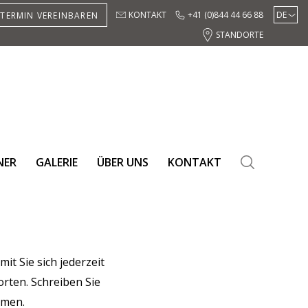
KONTAKT
+41 (0)844 44 66 88
DE
TERMIN VEREINBAREN
EN
STANDORTE
ES
NER
GALERIE
ÜBER UNS
KONTAKT
SEARCH
it Sie sich jederzeit
rten. Schreiben Sie
mmen.