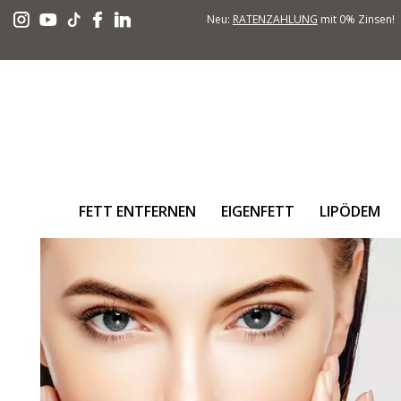
Neu:
RATENZAHLUNG
mit 0% Zinsen!
FETT ENTFERNEN
EIGENFETT
LIPÖDEM