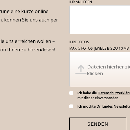
IHR ANLIEGEN
atung eine kurze online
, können Sie uns auch per
ie uns erreichen wollen –
IHRE FOTOS
MAX. 5 FOTOS, JEWEILS BIS ZU 10 MB
von Ihnen zu hören/lesen!
Dateien hierher zi
klicken
Ich habe die
Datenschutzerklär
mit dieser einverstanden.
Ich möchte Dr. Lindes Newslette