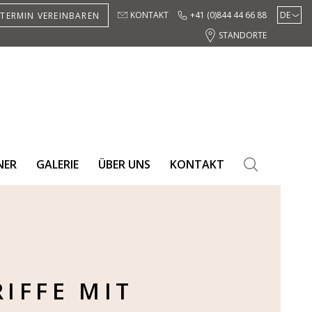
KONTAKT
+41 (0)844 44 66 88
DE
TERMIN VEREINBAREN
EN
STANDORTE
ES
NER
GALERIE
ÜBER UNS
KONTAKT
SEARCH
RIFFE MIT