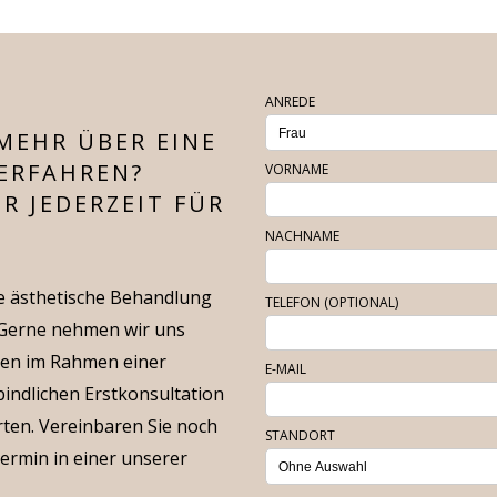
ANREDE
MEHR ÜBER EINE
ERFAHREN?
VORNAME
R JEDERZEIT FÜR
NACHNAME
ne ästhetische Behandlung
TELEFON (OPTIONAL)
. Gerne nehmen wir uns
hnen im Rahmen einer
E-MAIL
indlichen Erstkonsultation
rten. Vereinbaren Sie noch
STANDORT
ermin in einer unserer