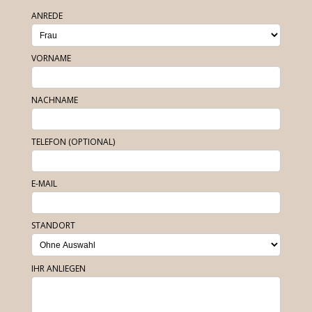
ANREDE
VORNAME
NACHNAME
TELEFON (OPTIONAL)
E-MAIL
STANDORT
IHR ANLIEGEN